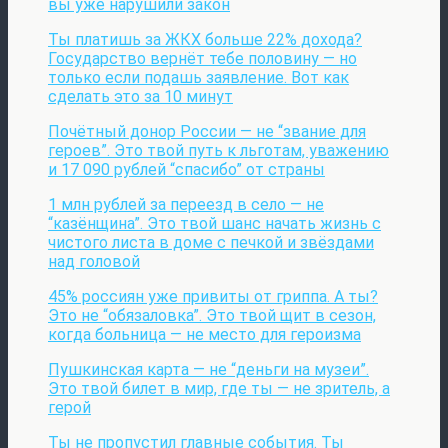
вы уже нарушили закон
Ты платишь за ЖКХ больше 22% дохода?
Государство вернёт тебе половину — но
только если подашь заявление. Вот как
сделать это за 10 минут
Почётный донор России — не “звание для
героев”. Это твой путь к льготам, уважению
и 17 090 рублей “спасибо” от страны
1 млн рублей за переезд в село — не
“казёнщина”. Это твой шанс начать жизнь с
чистого листа в доме с печкой и звёздами
над головой
45% россиян уже привиты от гриппа. А ты?
Это не “обязаловка”. Это твой щит в сезон,
когда больница — не место для героизма
Пушкинская карта — не “деньги на музеи”.
Это твой билет в мир, где ты — не зритель, а
герой
Ты не пропустил главные события. Ты