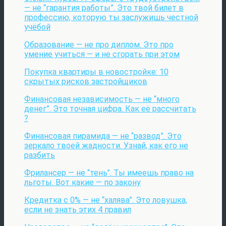
— не “гарантия работы”. Это твой билет в
профессию, которую ты заслужишь честной
учёбой
Образование — не про диплом. Это про
умение учиться — и не сгорать при этом
Покупка квартиры в новостройке: 10
скрытых рисков застройщиков
Финансовая независимость — не “много
денег”. Это точная цифра. Как её рассчитать
?
Финансовая пирамида — не “развод”. Это
зеркало твоей жадности. Узнай, как его не
разбить
Фрилансер — не “тень”. Ты имеешь право на
льготы. Вот какие — по закону
Кредитка с 0% — не “халява”. Это ловушка,
если не знать этих 4 правил