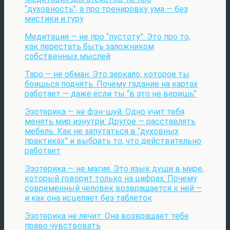
“духовность”, а про тренировку ума — без
мистики и гуру
Медитация — не про “пустоту”. Это про то,
как перестать быть заложником
собственных мыслей
Таро — не обман. Это зеркало, которое ты
боишься поднять. Почему гадание на картах
работает — даже если ты “в это не веришь”
Эзотерика — не фэн-шуй. Одно учит тебя
менять мир изнутри. Другое — расставлять
мебель. Как не запутаться в “духовных
практиках” и выбрать то, что действительно
работает
Эзотерика — не магия. Это язык души в мире,
который говорит только на цифрах. Почему
современный человек возвращается к ней —
и как она исцеляет без таблеток
Эзотерика не лечит. Она возвращает тебе
право чувствовать