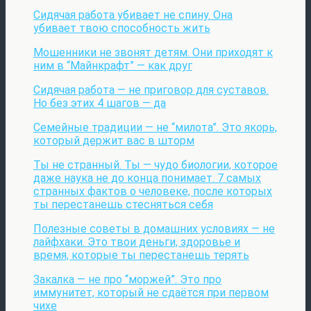
Сидячая работа убивает не спину. Она
убивает твою способность жить
Мошенники не звонят детям. Они приходят к
ним в “Майнкрафт” — как друг
Сидячая работа — не приговор для суставов.
Но без этих 4 шагов — да
Семейные традиции — не “милота”. Это якорь,
который держит вас в шторм
Ты не странный. Ты — чудо биологии, которое
даже наука не до конца понимает. 7 самых
странных фактов о человеке, после которых
ты перестанешь стесняться себя
Полезные советы в домашних условиях — не
лайфхаки. Это твои деньги, здоровье и
время, которые ты перестанешь терять
Закалка — не про “моржей”. Это про
иммунитет, который не сдаётся при первом
чихе