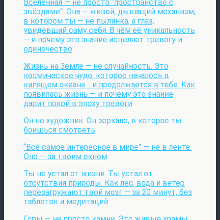
Вселенная — не просто “пространство с
звёздами”. Она — живой, дышащий механизм,
в котором ты — не пылинка, а глаз,
увидевший саму себя. В чём её уникальность
— и почему это знание исцеляет тревогу и
одиночество
Жизнь на Земле — не случайность. Это
космическое чудо, которое началось в
кипящем океане… и продолжается в тебе. Как
появилась жизнь — и почему это знание
дарит покой в эпоху тревоги
Он не художник. Он зеркало, в которое ты
боишься смотреть
“Всё самое интересное в мире” — не в ленте.
Оно — за твоим окном
Ты не устал от жизни. Ты устал от
отсутствия природы. Как лес, вода и ветер
перезагружают твой мозг — за 20 минут, без
таблеток и медитаций
Горы — не просто камни. Это живые храмы