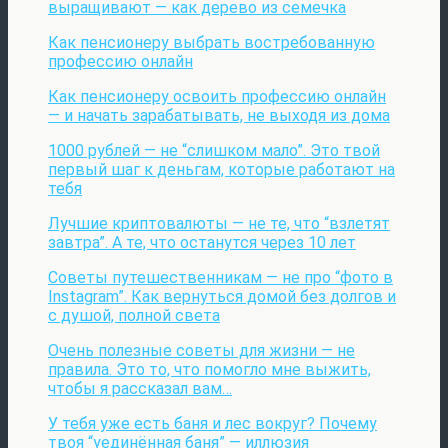
выращивают — как дерево из семечка
Как пенсионеру выбрать востребованную
профессию онлайн
Как пенсионеру освоить профессию онлайн
— и начать зарабатывать, не выходя из дома
1000 рублей — не “слишком мало”. Это твой
первый шаг к деньгам, которые работают на
тебя
Лучшие криптовалюты — не те, что “взлетят
завтра”. А те, что останутся через 10 лет
Советы путешественникам — не про “фото в
Instagram”. Как вернуться домой без долгов и
с душой, полной света
Очень полезные советы для жизни — не
правила. Это то, что помогло мне выжить,
чтобы я рассказал вам…
У тебя уже есть баня и лес вокруг? Почему
твоя “уединённая баня” — иллюзия