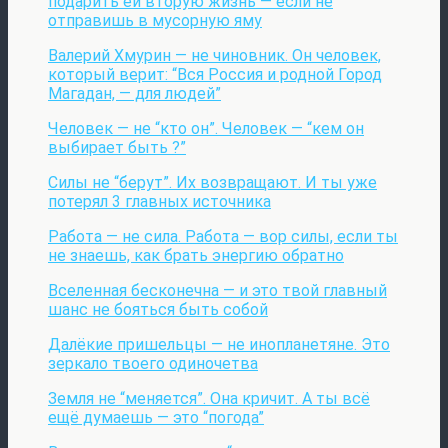
подарить ей вторую жизнь — если не
отправишь в мусорную яму
Валерий Хмурин — не чиновник. Он человек,
который верит: “Вся Россия и родной Город
Магадан, — для людей”
Человек — не “кто он”. Человек — “кем он
выбирает быть ?”
Силы не “берут”. Их возвращают. И ты уже
потерял 3 главных источника
Работа — не сила. Работа — вор силы, если ты
не знаешь, как брать энергию обратно
Вселенная бесконечна — и это твой главный
шанс не бояться быть собой
Далёкие пришельцы — не инопланетяне. Это
зеркало твоего одиночетва
Земля не “меняется”. Она кричит. А ты всё
ещё думаешь — это “погода”