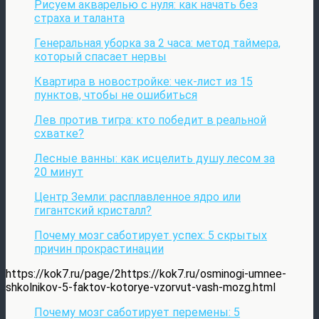
Рисуем акварелью с нуля: как начать без
страха и таланта
Генеральная уборка за 2 часа: метод таймера,
который спасает нервы
Квартира в новостройке: чек-лист из 15
пунктов, чтобы не ошибиться
Лев против тигра: кто победит в реальной
схватке?
Лесные ванны: как исцелить душу лесом за
20 минут
Центр Земли: расплавленное ядро или
гигантский кристалл?
Почему мозг саботирует успех: 5 скрытых
причин прокрастинации
https://kok7.ru/page/2https://kok7.ru/osminogi-umnee-
shkolnikov-5-faktov-kotorye-vzorvut-vash-mozg.html
Почему мозг саботирует перемены: 5