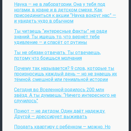
Наука — не в лаборатории. Она у тебя под
ногами, в кране и в детском смехе. Как
присоединиться к акции “Наука вокруг нас” —
и увидеть чудо в обычном
Ты читаешь “интересные факты” не ради
знаний. Ты ищешь то, что вернёт тебе
удивление — и спасёт от рутины
Ты не обязан отвечать. Ты отвечаешь,
потому что боишься молчания
Почему так называется? 9 слов, которые ты
произносишь каждый день — но не знаешь их
тёмной, смешной или гениальной истории
Сегодня во Вселенной родилось 200 млн
звёзд. А ты думаешь: “Ничего интересного не
случилось”
Приют — не детдом. Один даёт надежду.
Другой — дрессирует выживать
Продать квартиру с ребёнком — можно. Но