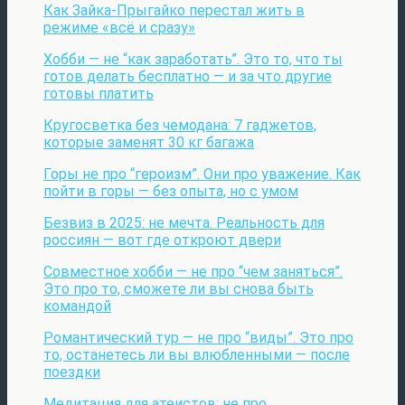
Как Зайка-Прыгайко перестал жить в
режиме «всё и сразу»
Хобби — не “как заработать”. Это то, что ты
готов делать бесплатно — и за что другие
готовы платить
Кругосветка без чемодана: 7 гаджетов,
которые заменят 30 кг багажа
Горы не про “героизм”. Они про уважение. Как
пойти в горы — без опыта, но с умом
Безвиз в 2025: не мечта. Реальность для
россиян — вот где откроют двери
Совместное хобби — не про “чем заняться”.
Это про то, сможете ли вы снова быть
командой
Романтический тур — не про “виды”. Это про
то, останетесь ли вы влюбленными — после
поездки
Медитация для атеистов: не про