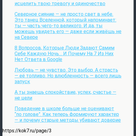
исцелить твою тревогу и одиночество
Северное сияние — не просто свет в небе.
Это танец Вселенной, который напоминает:
ты — часть чего-то великого. И да, ты
можешь увидеть его — даже если живёшь не
на Севере
8 Вопросов, Которые Люди Задают Самим
Себе Каждую Ночь… И Почему На 7 Из Них
Нет Ответа в Google
Любовь — не чувство. Это выбор. А страсть
— её топливо. Но влюбленность — всего лишь
запуск
А ты знаешь спокойствие, успех, счастье —
не цели
Поведение в школе больше не оценивают
“по голове”. Как теперь формируют характер
— и почему старые методы убивают доверие
https://kok7.ru/page/3