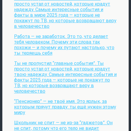
просто устал от новостей, которые крадут
надежду. Самые интересные события и
факты в мире 2025 года — которые не
покажут по ТВ, но которые возвращают веру
в человечество
Работа — не заработок. Это то, что делает
тебя человеком. Почему эти слова так
похожи — и почему их путают настолько, что
ты теряешь себя
Ты не пропустил “главные события”. Ты
просто устал от новостей, которые крадут
твою надежду. Самые интересные события и
факты 2025 года — которые не покажут по
ТВ, но которые возвращают веру в
человечество
“Пенсионер” — не твоё имя. Это ярлык, за
которым прячут правду: ты ещё нужен этому
миру
Школьник не спит — не из-за “гаджетов”. Он
не спит, потому что его тело не видит