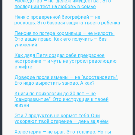
Наследство — не “делёж имущества”. Это
последний тест на любовь в семье
Няня с проверенной биографией — не
роскошь. Это базовая защита твоего ребёнка
Пенсия по потере кормильца — не милость.
Это ваше право. Как его получить — без
унижений
Как дядя Петя создал себе прекрасное
настроение — и чуть не устроил революцию
в лифте
Доверие после измены — не “восстановить”.
Его надо вырастить заново. А как?
Книги по психологии до 30 лет — не
“саморазвитие”. Это инструкция к твоей
жизни
Эти 7 продуктов не кормят тебя. Они
ускоряют твоё старение — день за днём
Холестерин — не враг. Это топливо. Но ты