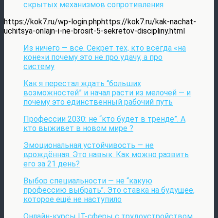
скрытых механизмов сопротивления
https://kok7.ru/wp-login.phphttps://kok7.ru/kak-nachat-
uchitsya-onlajn-i-ne-brosit-5-sekretov-discipliny.html
Из ничего — всё. Секрет тех, кто всегда «на
коне»и почему это не про удачу, а про
систему
Как я перестал ждать “больших
возможностей” и начал расти из мелочей — и
почему это единственный рабочий путь
Профессии 2030: не “кто будет в тренде”. А
кто выживет в новом мире ?
Эмоциональная устойчивость — не
врождённая. Это навык. Как можно развить
его за 21 день?
Выбор специальности — не “какую
профессию выбрать”. Это ставка на будущее,
которое ещё не наступило
Онлайн-курсы IT-сферы с трудоустройством