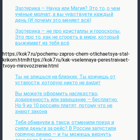
Эзотерика — Наука или Магия? Это то, о чем
учёные молчат, а вы чувствуете каждый
день (И почему это меняет всё)
Эзотерика — не про кристаллы и гороскопы.
Это про то, как не сгореть в мире, который
выжимает из тебя всё
https://kok7.ru/pochemu-zapros-chem-otlichaetsya-stal-
krikom.htmlhttps://kok7.ru/kak-vselennaya-perestraivaet-
tvoyo-mirovozzrenie.html
Ты не злишься на близких. Ты кричишь от
усталости, которую никто не видит
Вы можете оформить наследство,
доверенность или завещание — бесплатно.
Но 9 из 10 россиян платят, потому что не
знают закона
Тебя обманули в такси, отменили поезд и
сняли деньги за рейс? В России запустили
горячую линию — и ты можешь вернуть