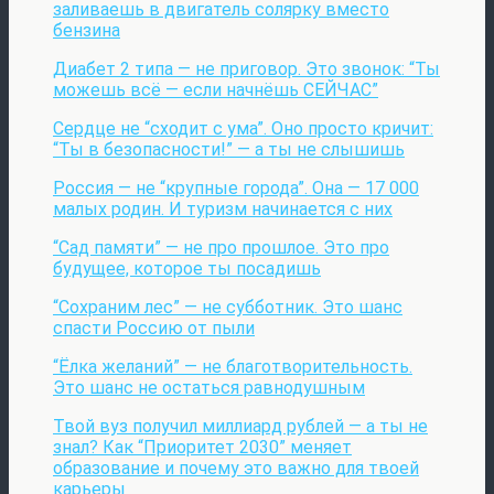
заливаешь в двигатель солярку вместо
бензина
Диабет 2 типа — не приговор. Это звонок: “Ты
можешь всё — если начнёшь СЕЙЧАС”
Сердце не “сходит с ума”. Оно просто кричит:
“Ты в безопасности!” — а ты не слышишь
Россия — не “крупные города”. Она — 17 000
малых родин. И туризм начинается с них
“Сад памяти” — не про прошлое. Это про
будущее, которое ты посадишь
“Сохраним лес” — не субботник. Это шанс
спасти Россию от пыли
“Ёлка желаний” — не благотворительность.
Это шанс не остаться равнодушным
Твой вуз получил миллиард рублей — а ты не
знал? Как “Приоритет 2030” меняет
образование и почему это важно для твоей
карьеры