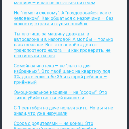
машину — и как не остаться ни с чем
Не “помоги слепому”. А “поздоровайся, как с
человеком”. Как общаться с незрячими — без
жалости, страха и глупых ошибок
Ты платишь за машину дважды: в
автосалоне и в налоговой. А мог бы — только
в автосалоне. Вот кто освобождён от
транспортного налога — и как проверить, не
платишь ли ты зря
Семейная ипотека — не “льгота для
избранных”. Это твой шанс на квартиру под
3%, даже если тебе 35 и второй ребёнок —
приёмный
Эмоциональное насилие — не “ссоры”. Это
тихое убийство твоей личности
С 1 сентября на даче нельзя жить. Но вы и не
знали, что уже нарушали
Ссора с родителями — не конец. Это
болезненный мост к взрослой любви