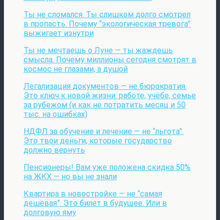
Ты не сломался. Ты слишком долго смотрел
в пропасть. Почему “экологическая тревога”
выжигает изнутри
Ты не мечтаешь о Луне — ты жаждешь
смысла. Почему миллионы сегодня смотрят в
космос не глазами, а душой
Легализация документов — не бюрократия.
Это ключ к новой жизни: работе, учёбе, семье
за рубежом (и как не потратить месяц и 50
тыс. на ошибках)
НДФЛ за обучение и лечение — не “льгота”.
Это твои деньги, которые государство
должно вернуть
Пенсионеры! Вам уже положена скидка 50%
на ЖКХ — но вы не знали
Квартира в новостройке — не “самая
дешёвая”. Это билет в будущее. Или в
долговую яму