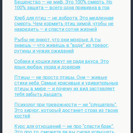
Бешенство — не миф. Это 100% смерть. Но
100% защита — всего одна прививка в год
Хлеб для птиц — не доброта. Это медленная
смерть. Чем кормить птиц зимой, чтобы не
навредить — и спасти сотни жизней
Рыбы не знают, что они мокрые. А ты
знаешь — что живёшь в “воде” из тревог,
рутины и чужих ожиданий
Собаки и кошки лижут не ради вкуса. Это
язык любви, ухода и доверия
Птицы — не просто птицы. Они — живые
стихи неба. Самые красивые и удивительные
птицы в мире — и почему их вид заставляет
тебя забыть дышать
Психолог при тревожности — не “слушатель”.
Это хирург, который достанет страх из твоих
костей
Курс для отношений — не про “спасти брак”.
Это про то, сможете ли вы снова услышать