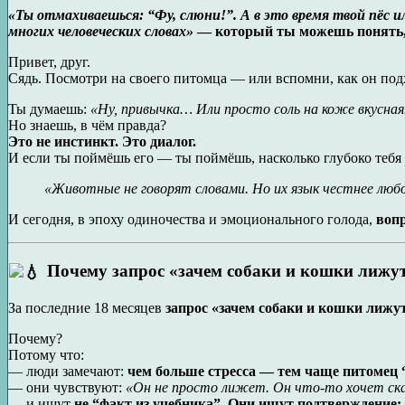
«Ты отмахиваешься: “Фу, слюни!”. А в это время твой пёс и
многих человеческих словах»
— который ты можешь понять, 
Привет, друг.
Сядь. Посмотри на своего питомца — или вспомни, как он подхо
Ты думаешь:
«Ну, привычка… Или просто соль на коже вкусная
Но знаешь, в чём правда?
Это не инстинкт. Это диалог.
И если ты поймёшь его — ты поймёшь, насколько глубоко тебя
«Животные не говорят словами. Но их язык честнее любо
И сегодня, в эпоху одиночества и эмоционального голода,
вопр
Почему запрос «зачем собаки и кошки лижут
За последние 18 месяцев
запрос «зачем собаки и кошки лижу
Почему?
Потому что:
— люди замечают:
чем больше стресса — тем чаще питомец 
— они чувствуют:
«Он не просто лижет. Он что-то хочет ск
— и ищут
не “факт из учебника”. Они ищут подтверждение: