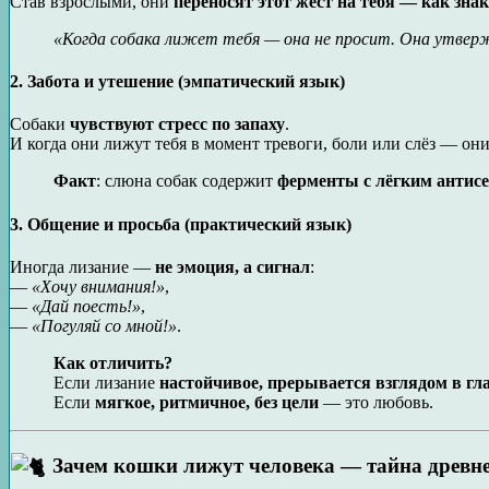
Став взрослыми, они
переносят этот жест на тебя — как зна
«Когда собака лижет тебя — она не просит. Она утве
2. Забота и утешение (эмпатический язык)
Собаки
чувствуют стресс по запаху
.
И когда они лижут тебя в момент тревоги, боли или слёз — он
Факт
: слюна собак содержит
ферменты с лёгким антис
3. Общение и просьба (практический язык)
Иногда лизание —
не эмоция, а сигнал
:
—
«Хочу внимания!»
,
—
«Дай поесть!»
,
—
«Погуляй со мной!»
.
Как отличить?
Если лизание
настойчивое, прерывается взглядом в гл
Если
мягкое, ритмичное, без цели
— это любовь.
Зачем кошки лижут человека — тайна древне