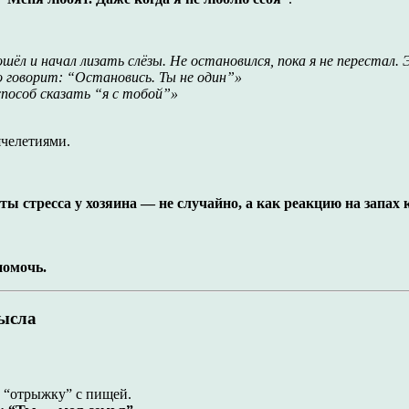
дошёл и начал лизать слёзы. Не остановился, пока я не перестал
о говорит: “Остановись. Ты не один”»
способ сказать “я с тобой”»
ячелетиями.
 стресса у хозяина — не случайно, а как реакцию на запах к
помочь.
мысла
 “отрыжку” с пищей.