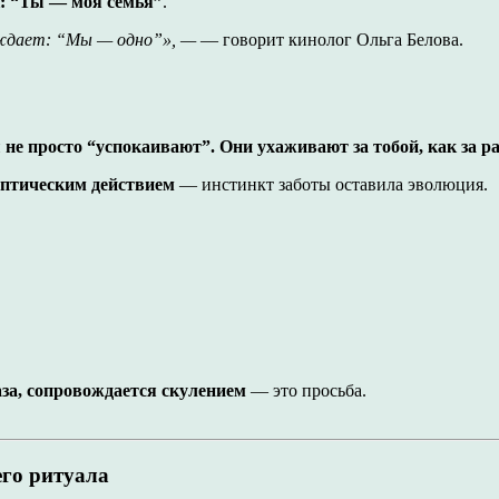
к: “Ты — моя семья”
.
рждает: “Мы — одно”», —
— говорит кинолог Ольга Белова.
и
не просто “успокаивают”. Они ухаживают за тобой, как за 
ептическим действием
— инстинкт заботы оставила эволюция.
аза, сопровождается скулением
— это просьба.
го ритуала