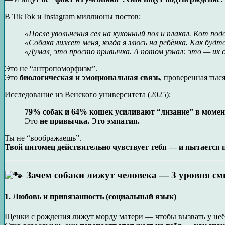
В TikTok и Instagram миллионы постов:
«После увольнения сел на кухонный пол и плакал. Кот по
«Собака лижет меня, когда я злюсь на ребёнка. Как будт
«Думал, это просто привычка. А потом узнал: это — их 
Это не “антропоморфизм”.
Это
биологическая и эмоциональная связь
, проверенная тыс
Исследование из Венского университета (2025):
79% собак и 64% кошек усиливают “лизание” в моменты
Это
не привычка. Это эмпатия.
Ты не “воображаешь”.
Твой питомец действительно чувствует тебя — и пытается 
Зачем собаки лижут человека — 3 уровня с
1. Любовь и привязанность (социальный язык)
Щенки с рождения лижут морду матери — чтобы вызвать у неё