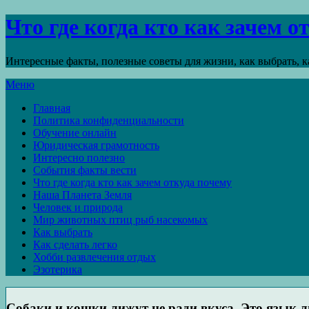
Что где когда кто как зачем 
Интересные факты, полезные советы для жизни, как выбрать, ка
Меню
Главная
Политика конфиденциальности
Обучение онлайн
Юридическая грамотность
Интересно полезно
События факты вести
Что где когда кто как зачем откуда почему
Наша Планета Земля
Человек и природа
Мир животных птиц рыб насекомых
Как выбрать
Как сделать легко
Хобби развлечения отдых
Эзотерика
Собаки и кошки лижут не ради вкуса. Это язык л