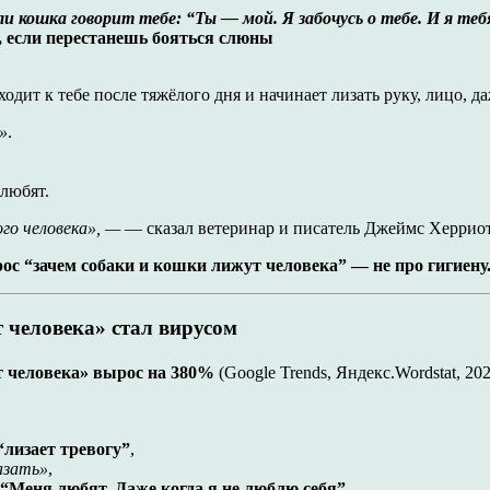
ли кошка говорит тебе: “Ты — мой. Я забочусь о тебе. И я те
если перестанешь бояться слюны
дит к тебе после тяжёлого дня и начинает лизать руку, лицо, да
»
.
 любят.
го человека», —
— сказал ветеринар и писатель Джеймс Херриот
ос “зачем собаки и кошки лижут человека” — не про гигиену. 
 человека» стал вирусом
т человека» вырос на 380%
(Google Trends, Яндекс.Wordstat, 20
“лизает тревогу”
,
азать»
,
 “Меня любят. Даже когда я не люблю себя”
.