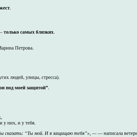
 жест
.
 —
только самых близких
.
арина Петрова.
угих людей, улицы, стресса).
 он под моей защитой”
.
,
 у них, и у тебя.
ы сказать: “Ты мой. И я защищаю тебя”», —
— написала ветер