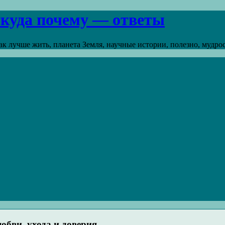
откуда почему — ответы
к лучше жить, планета Земля, научные истории, полезно, мудрост
юбви, ухода и доверия