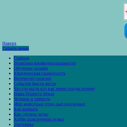
Наверх
Скрыть меню
Главная
Политика конфиденциальности
Обучение онлайн
Юридическая грамотность
Интересно полезно
События факты вести
Что где когда кто как зачем откуда почему
Наша Планета Земля
Человек и природа
Мир животных птиц рыб насекомых
Как выбрать
Как сделать легко
Хобби развлечения отдых
Эзотерика