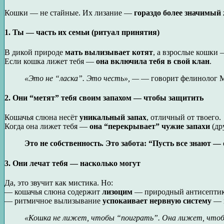
Кошки — не стайные. Их лизание —
гораздо более значимый
1. Ты — часть их семьи (ритуал принятия)
В дикой природе
мать вылизывает котят
, а взрослые кошки
Если кошка лижет тебя —
она включила тебя в свой клан
.
«Это не “ласка”. Это честь», —
— говорит фелинолог М
2. Они “метят” тебя своим запахом — чтобы защитить
Кошачья слюна несёт
уникальный запах
, отличный от твоего.
Когда она лижет тебя —
она “перекрывает” чужие запахи
(др
Это не собственность. Это забота: “Пусть все знают —
3. Они лечат тебя — насколько могут
Да, это звучит как мистика. Но:
— кошачья слюна содержит
лизоцим
— природный антисептик
— ритмичное вылизывание
успокаивает нервную систему
— и
«Кошка не лижет, чтобы “поиграть”. Она лижет, чтоб