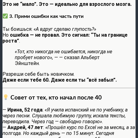
Это не “мало”. Это — идеально для взрослого мозга.
3. Прими ошибки как часть пути
Ты боишься:
«А вдруг сделаю глупость?»
Но
ошибка — не провал. Это сигнал: “Ты на границе
роста”
.
«Тот, кто никогда не ошибается, никогда не
пробует нового», —
— сказал Альберт
Эйнштейн.
Разреши себе быть новичком.
Даже если тебе 60. Даже если ты “всё забыл”.
Совет от тех, кто начал после 40
—
Ирина, 52 года
:
«Я учила испанский не по учебнику, а
через песни. Слушала любимую группу, искала тексты,
переводила. Через год — свободно говорю»
.
—
Андрей, 47 лет
:
«Прошёл курс по Excel не за месяц, а за
полгода. Но каждый день — по 15 минут. Сегодня