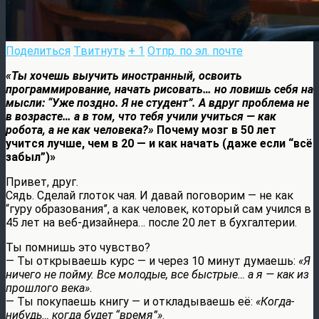
Поделиться
Твитнуть
+ 1
Отпр. по эл. почте
«Ты хочешь выучить иностранный, освоить
программирование, начать рисовать… но ловишь себя на
мысли: “Уже поздно. Я не студент”. А вдруг проблема не
в возрасте… а в том, что тебя учили учиться — как
робота, а не как человека?»
Почему мозг в 50 лет
учится лучше, чем в 20 — и как начать (даже если “всё
забыл”)»
Привет, друг.
Сядь. Сделай глоток чая. И давай поговорим — не как
“гуру образования”, а как человек, который сам учился в
45 лет на веб-дизайнера… после 20 лет в бухгалтерии.
Ты помнишь это чувство?
— Ты открываешь курс — и через 10 минут думаешь:
«Я
ничего не пойму. Все молодые, все быстрые… а я — как из
прошлого века»
.
— Ты покупаешь книгу — и откладываешь её:
«Когда-
нибудь… когда будет “время”»
.