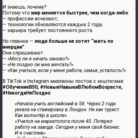
И знаешь, почему?
Потому что
мир меняется быстрее, чем когда-либо
:
— профессии исчезают,
— технологии обновляются каждые 2 года,
— карьера требует постоянного роста.
Но главное —
люди больше не хотят “жить по
инерции”
.
Они спрашивают:
—
«Могу ли я начать заново?»
—
«Не поздно ли мне мечтать?»
—
«Как учиться, если у меня работа, семья, усталость?»
В TikTok и Instagram миллионы постов с хештегами
#ОбучениеВ50, #НовыеНавыкиВЛюбомВозрасте,
#НикогдаНеПоздно
:
«Начала учить английский в 58. Через 2 года
уехала на стажировку в Лондон. Не как турист.
Как волонтёр в школе»
«Учился на маркетолога после 40. Потерял
работу на заводе. Сегодня у меня свой бизнес.
И я счастлив»