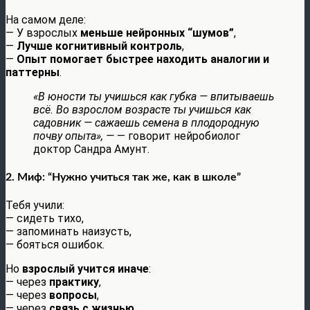
На самом деле:
— У взрослых
меньше нейронных “шумов”
,
—
Лучше когнитивный контроль
,
—
Опыт помогает быстрее находить аналогии и
паттерны
.
«В юности ты учишься как губка — впитываешь
всё. Во взрослом возрасте ты учишься как
садовник — сажаешь семена в плодородную
почву опыта», —
— говорит нейробиолог
доктор Сандра Амунт.
2.
Миф: “Нужно учиться так же, как в школе”
Тебя учили:
— сидеть тихо,
— запоминать наизусть,
— бояться ошибок.
Но
взрослый учится иначе
:
— через
практику
,
— через
вопросы
,
— через
связь с жизнью
.