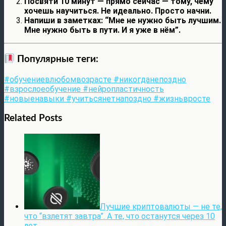
Посвяти 10 минут — прямо сейчас — тому, чему
хочешь научиться. Не идеально. Просто начни.
Напиши в заметках: “Мне не нужно быть лучшим.
Мне нужно быть в пути. И я уже в нём”.
Популярные теги:
#обучениевлюбомвозрасте #никогданепоздно
#взрослоеобучение #нейропластичность
#новыенавыки #учитьсянетнапоздно #жизньвросте
Related Posts
Лучшие криптовалюты — не те,
что “взлетят завтра”. А те, что останутся через 10
лет