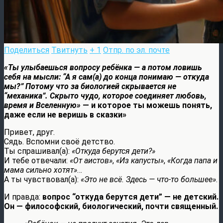
Поделиться
Твитнуть
+ 1
Отпр. по эл. почте
«Ты улыбаешься вопросу ребёнка — а потом ловишь
себя на мысли: “А я сам(а) до конца понимаю — откуда
мы?” Потому что за биологией скрывается не
“механика”. Скрыто чудо, которое соединяет любовь,
время и Вселенную»
— и которое ты можешь понять,
даже если не веришь в сказки»
Привет, друг.
Сядь. Вспомни своё детство.
Ты спрашивал(а):
«Откуда берутся дети?»
И тебе отвечали:
«От аистов»
,
«Из капусты»
,
«Когда папа и
мама сильно хотят»
…
А ты чувствовал(а):
«Это не всё. Здесь — что-то большее»
.
И правда:
вопрос “откуда берутся дети” — не детский.
Он — философский, биологический, почти священный.