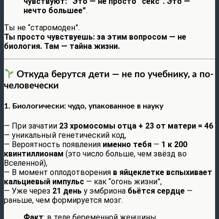
чувствуют: “Это — не просто “секс”. Это —
нечто большее”
.
Ты не “старомоден”.
Ты просто чувствуешь: за этим вопросом — не
биология. Там — тайна жизни.
Откуда берутся дети — не по учебнику, а по-
человечески
1. Биологически: чудо, упакованное в науку
— При зачатии
23 хромосомы отца + 23 от матери = 46
— уникальный генетический код,
— Вероятность появления
именно тебя
—
1 к 200
квинтиллионам
(это число больше, чем звёзд во
Вселенной),
— В момент оплодотворения
в яйцеклетке вспыхивает
кальциевый импульс
— как “огонь жизни”,
— Уже через
21 день
у эмбриона
бьётся сердце
—
раньше, чем формируется мозг.
Факт
: в теле беременной женщины