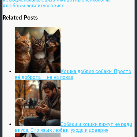
#любовьнасвоихусловиях
Related Posts
Кошка добрее собаки. Просто
её доброта — не на показ
Собаки и кошки лижут не ради
вкуса. Это язык любви, ухода и доверия