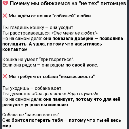
Почему мы обижаемся на “не тех” питомцев
Мы ждём от кошки “собачьей” любви
Ты гладишь кошку — она уходит.
Ты расстраиваешься:
«Она меня не любит!»
Но на самом деле:
она показала доверие — позволила
погладить. А ушла, потому что насытилась
контактом
.
Кошка не умеет “притворяться”.
Если она рядом — она рядом
по своей воле
.
Мы требуем от собаки “независимости”
Ты уходишь — собака воет.
Ты думаешь:
«Она цепляется! Надо отучать!»
Но на самом деле:
она паникует, потому что для неё
разлука = угроза выживанию
.
Собака не “навязывается”.
Она
боится потерять тебя — потому что ты её весь
мир
.