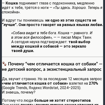
—
Кошка
поднимает глаза с подоконника, медленно
идёт к тебе, трётся о ноги —
«Ты здесь. Хорошо. Теперь я
спокойна»
.
И вдруг ты понимаешь:
ни одно из этих существ не
“лучше”. Они просто говорят на разных языках любви.
«Собака видит в тебе бога. Кошка — равного. И
в этом вся философия», —
— писал Марк Твен.
А сегодня наука подтверждает:
твой выбор
между кошкой и собакой — это зеркало
твоей души.
Почему “чем отличается кошка от собаки” —
не детский вопрос, а экзистенциальный запрос
Да, звучит странно. Но за последние 12 месяцев запрос
«чем отличается кошка от собаки»
взлетел на
270%
(Google Trends, Яндекс.Wordstat, 2024–2025).
И знаешь, почему?
Потому что люди
больше не хотят стереотипов
.
Они хотят
понять: почему именно кошка утешает их