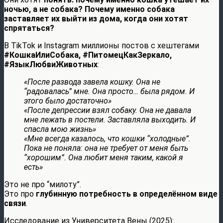
ночью, а не собака? Почему именно собака
заставляет их выйти из дома, когда они хотят
спрятаться?
В TikTok и Instagram миллионы постов с хештегами
#КошкаИлиСобака, #ПитомецКакЗеркало,
#ЯзыкЛюбвиЖивотных
:
«После развода завела кошку. Она не
“радовалась” мне. Она просто… была рядом. И
этого было достаточно»
«После депрессии взял собаку. Она не давала
мне лежать в постели. Заставляла выходить. И
спасла мою жизнь»
«Мне всегда казалось, что кошки “холодные”.
Пока не поняла: она не требует от меня быть
“хорошим”. Она любит меня таким, какой я
есть»
Это не про “милоту”.
Это про
глубинную потребность в определённом виде
связи
.
Исследование из Университета Вены (2025):