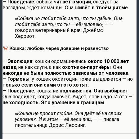
—
Поведение
: собака
читает эмоции
, следует за
взглядом, ждёт команды. Она
живёт в твоём ритме
.
«Собака не любит тебя за то, что ты даёшь. Она
любит тебя за то, что ты — её человек», —
—
говорил ветеринарный врач Джеймс
Херриот.
Кошка: любовь через доверие и равенство
—
Эволюция
: кошки одомашнились
около 10 000 лет
назад
не как слуги, а как
охотники-партнёры
. Они
никогда не были полностью зависимы от человека
.
—
Гормоны
: у кошек окситоцин тоже выделяется — но
только если они сами этого хотят
.
—
Поведение
: кошка
не подчиняется. Она выбирает
.
Она подойдёт, когда захочет. Уйдёт, если надо. И это —
не холодность. Это уважение к границам
.
«Кошка не просит любви. Она даёт её на своих
условиях. И в этом — её величие», —
— писала
писательница Дорис Лессинг.