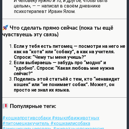
И человеку нужно и то, и другое, чтобы быть
целым», —
— написал в своём дневнике
психотерапевт Ирвин Ялом.
Что сделать прямо сейчас (пока ты ещё
чувствуешь эту связь)
Если у тебя есть питомец — посмотри на него не
как на “кота” или “собаку”, а как на учителя.
Спроси: “Чему ты меня учишь?”
Если выбираешь — забудь про “модно” и
“удобно”. Спроси: “Какая любовь мне нужна
сейчас
?”
Поделись этой статьёй с тем, кто “ненавидит
кошек” или “не понимает собак”. Может, он
просто не знал их языка.
Популярные теги:
#кошкапротивсобаки #языклбвиживотных
#питомецкакучитель #кошкаилисобака
#эмоциональнаясвязь #животныепсихология