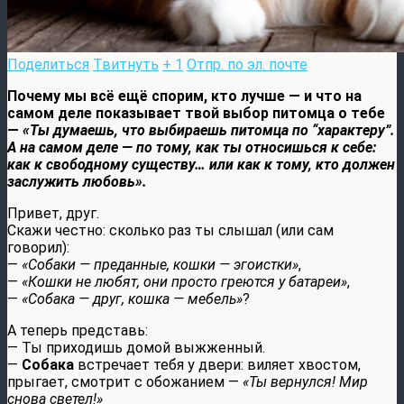
Поделиться
Твитнуть
+ 1
Отпр. по эл. почте
Почему мы всё ещё спорим, кто лучше — и что на
самом деле показывает твой выбор питомца о тебе
—
«Ты думаешь, что выбираешь питомца по “характеру”.
А на самом деле — по тому, как ты относишься к себе:
как к свободному существу… или как к тому, кто должен
заслужить любовь».
Привет, друг.
Скажи честно: сколько раз ты слышал (или сам
говорил):
—
«Собаки — преданные, кошки — эгоистки»
,
—
«Кошки не любят, они просто греются у батареи»
,
—
«Собака — друг, кошка — мебель»
?
А теперь представь:
— Ты приходишь домой выжженный.
—
Собака
встречает тебя у двери: виляет хвостом,
прыгает, смотрит с обожанием —
«Ты вернулся! Мир
снова светел!»