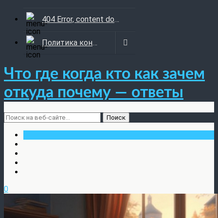
404 Error, content does not exist anymore
Политика конфиденциальности
Что где когда кто как зачем
откуда почему — ответы
0