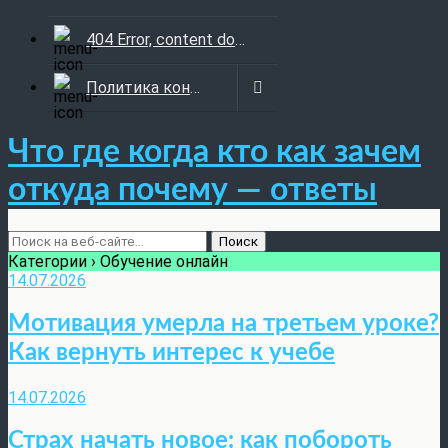
404 Error, content does not exist anymore
Политика конфиденциальности
Что где когда кто как зачем
откуда почему — ответы
Категории ›
Обучение онлайн
14.07.2026
Мотивация умерла на третьем уроке?
Как вернуть интерес к учебе
14.07.2026
Страх начать новое: как побороть