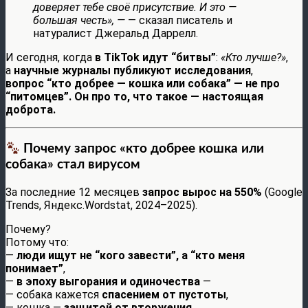
доверяет тебе своё присутствие. И это —
большая честь», —
— сказал писатель и
натуралист Джеральд Даррелл.
И сегодня, когда
в TikTok идут “битвы”
:
«Кто лучше?»
,
а
научные журналы публикуют исследования
,
вопрос “кто добрее — кошка или собака” — не про
“питомцев”. Он про то, что такое — настоящая
доброта.
Почему запрос «кто добрее кошка или
собака» стал вирусом
За последние 12 месяцев
запрос вырос на 550%
(Google
Trends, Яндекс.Wordstat, 2024–2025).
Почему?
Потому что:
—
люди ищут не “кого завести”, а “кто меня
понимает”
,
—
в эпоху выгорания и одиночества
—
— собака кажется
спасением от пустоты
,
— кошка —
защитой от вторжения
,