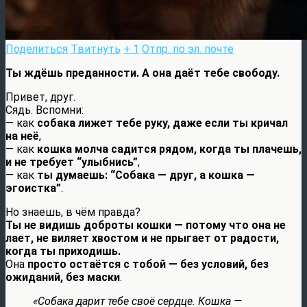
Поделиться
Твитнуть
+ 1
Отпр. по эл. почте
Ты ждёшь преданности. А она даёт тебе свободу.
Привет, друг.
Сядь. Вспомни:
— как
собака лижет тебе руку, даже если ты кричал
на неё
,
— как
кошка молча садится рядом, когда ты плачешь,
и не требует “улыбнись”
,
— как
ты думаешь: “Собака — друг, а кошка —
эгоистка”
.
Но знаешь, в чём правда?
Ты не видишь доброты кошки — потому что она не
лает, не виляет хвостом и не прыгает от радости,
когда ты приходишь.
Она
просто остаётся с тобой — без условий, без
ожиданий, без маски
.
«Собака дарит тебе своё сердце. Кошка —