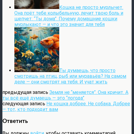
Кошка не просто мурлычет.
Она поёт тебе колыбельную, лечит твою боль и
шепчет: “Ты дома”. Почему домашние кошки
мурлыкают — и что это значит для тебя
Ты думаешь, что просто
смотришь на птиц, рыб или муравьёв? На самом
деле — они смотрят на тебя. И учат жить
предыдущая запись
Земля не “меняется”. Она кричит. А
ты всё ещё думаешь — это “погода”
следующая запись
Не кошка добрее. Не собака. Добрее
— тот, кто подходит вам
Ответить
Вы должны
войти
, чтобы оставить комментарий.