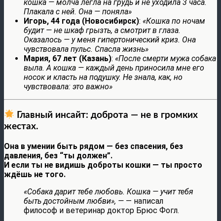
кошка — молча легла на грудь и не уходила 3 часа.
Плакала с ней. Она — поняла»
Игорь, 44 года (Новосибирск)
:
«Кошка по ночам
будит — не шкаф грызть, а смотрит в глаза.
Оказалось — у меня гипертонический криз. Она
чувствовала пульс. Спасла жизнь»
Мария, 67 лет (Казань)
:
«После смерти мужа собака
выла. А кошка — каждый день приносила мне его
носок и класть на подушку. Не знала, как, но
чувствовала: это важно»
Главный инсайт: доброта — не в громких
жестах.
Она в умении быть рядом — без спасения, без
давления, без “ты должен”.
И если ты не видишь доброты кошки — ты просто
ждёшь не того.
«Собака дарит тебе любовь. Кошка — учит тебя
быть достойным любви», —
— написал
философ и ветеринар доктор Брюс Фогл.