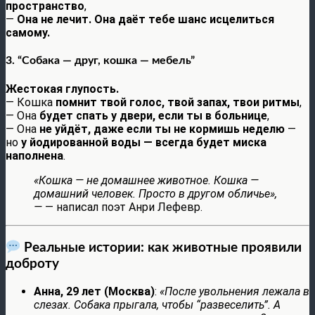
пространство
,
—
Она не лечит. Она даёт тебе шанс исцелиться
самому.
3. “Собака — друг, кошка — мебель”
Жестокая глупость.
— Кошка
помнит твой голос, твой запах, твои ритмы
,
— Она
будет спать у двери, если ты в больнице
,
— Она
не уйдёт, даже если ты не кормишь неделю
—
но
у йодированной воды — всегда будет миска
наполнена
.
«Кошка — не домашнее животное. Кошка —
домашний человек. Просто в другом обличье»,
—
— написал поэт Анри Лефевр.
Реальные истории: как животные проявили
доброту
Анна, 29 лет (Москва)
:
«После увольнения лежала в
слезах. Собака прыгала, чтобы “развеселить”. А