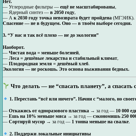
Нет.
— Углеродные фильтры —
ещё не масштабированы
,
— Ядерный синтез —
в 2050 году
,
— А
к 2030 году точка невозврата будет пройдена
(МГЭИК).
Спасение — не в будущем. Оно — в твоём выборе сегодня.
3. “У нас и так всё плохо — не до экологии”
Наоборот.
—
Чистая вода = меньше болезней
,
—
Леса = дешёвые лекарства и стабильный климат
,
—
Плодородная земля = дешёвый хлеб
.
Экология — не роскошь. Это основа выживания бедных.
Что делать — не “спасать планету”, а спасать 
1. Перестань “всё или ничего”. Начни с “малого, но своег
—
Откажись от одноразового пластика
→ за год —
10 000 е
—
Ешь на 10% меньше мяса
→ за год —
сэкономишь 250 00
—
Сортируй мусор
→ за год —
1 тонна меньше на свалке
.
2. Поддержи локальные инициативы