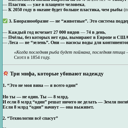
—
Пластик — уже в плаценте человека
,
—
К 2050 году в океане будет больше пластика, чем рыбы
(п
3. Биоразнообразие — не “животные”. Это система подд
—
Каждый год исчезает 27 000 видов
—
74 в день
,
—
Пчёлы, без которых нет еды, вымирают в Европе и США
—
Леса — не “зелень”. Они — насосы воды для континенто
«Когда последняя рыба будет поймана, последняя птица —
Сиэтл в 1854 году.
Три мифа, которые убивают надежду
1. “Это не моя вина — я всего один”
Но ты — не один. Ты — 8 млрд.
И если 8 млрд “один” решат ничего не делать — Земля поги
Если 8 млрд “один” начнут — она выживет.
2. “Технологии всё спасут”