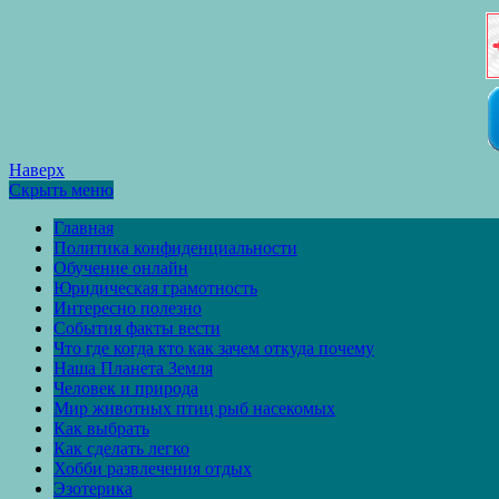
Наверх
Скрыть меню
Главная
Политика конфиденциальности
Обучение онлайн
Юридическая грамотность
Интересно полезно
События факты вести
Что где когда кто как зачем откуда почему
Наша Планета Земля
Человек и природа
Мир животных птиц рыб насекомых
Как выбрать
Как сделать легко
Хобби развлечения отдых
Эзотерика