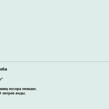
себя
о”
диниц мусора меньше
,
0 литров воды
,