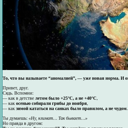
То, что вы называете “аномалией”, — уже новая норма. И о
Привет, друг.
Сядь. Вспомни:
— как в детстве
летом было +25°C, а не +40°C
,
— как
осенью собирали грибы до ноября
,
— как
зимой кататься на санках было правилом, а не чудом
.
Ты думаешь:
«Ну, климат… Так бывает…»
Но правда в другом: