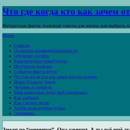
Что где когда кто как зачем 
Интересные факты, полезные советы для жизни, как выбрать, ка
Меню
Главная
Политика конфиденциальности
Обучение онлайн
Юридическая грамотность
Интересно полезно
События факты вести
Что где когда кто как зачем откуда почему
Наша Планета Земля
Человек и природа
Мир животных птиц рыб насекомых
Как выбрать
Как сделать легко
Хобби развлечения отдых
Эзотерика
Земля не “меняется”. Она кричит. А ты всё ещё д