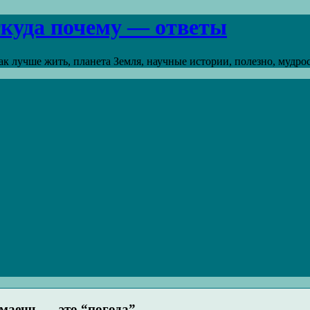
откуда почему — ответы
к лучше жить, планета Земля, научные истории, полезно, мудрост
умаешь — это “погода”