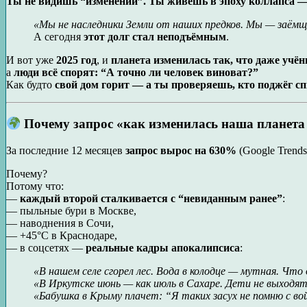
Ты не видишь “изменений”. Ты живёшь в эпоху коллапса — 
«Мы не наследники Земли от наших предков. Мы — заёмщ
А сегодня
этот долг стал неподъёмным
.
И вот уже
2025 год
, и
планета изменилась так, что даже учё
а
люди всё спорят: “А точно ли человек виноват?”
Как будто
свой дом горит — а ты проверяешь, кто поджёг сп
Почему запрос «как изменилась наша планета 
За последние 12 месяцев
запрос вырос на 630%
(Google Trends
Почему?
Потому что:
—
каждый второй сталкивается с “невиданным ранее”
:
— пыльные бури в Москве,
— наводнения в Сочи,
— +45°C в Краснодаре,
— в соцсетях —
реальные кадры апокалипсиса
:
«В нашем селе сгорел лес. Вода в колодце — мутная. Что
«В Иркутске июнь — как июль в Сахаре. Дети не выходят
«Бабушка в Крыму плачет: “Я таких засух не помню с в