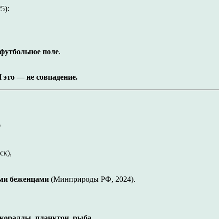
5):
 футбольное поле
.
И это — не совпадение.
ю
ск),
ими беженцами
(Минприроды РФ, 2024).
 кораллы, планктон, рыба
,