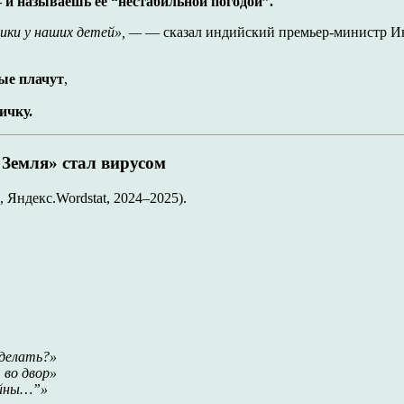
и называешь её “нестабильной погодой”.
ики у наших детей», —
— сказал индийский премьер-министр Инд
ные плачут
,
ичку.
Земля» стал вирусом
, Яндекс.Wordstat, 2024–2025).
 делать?»
 во двор»
ойны…”»