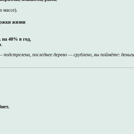
о массе).
ержки жизни
 на 40% в год
,
в
.
 подстрелена, последнее дерево — срублено, вы поймёте: деньги
бнет.