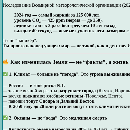
Исследование Всемирной метеорологической организации (202
2024 год — самый жаркий за 125 000 лет
,
уровень CO₂ — 425 ppm (норма — до 350)
,
ледники тают в 3 раза быстрее, чем 10 лет назад
,
каждые 40 секунд — исчезает участок леса размером с
Ты не “паникёр”.
Ты просто наконец увидел: мир — не такой, как в детстве. 
Как изменилась Земля — не “факты”, а жизнь
1. Климат — больше не “погода”. Это угроза выживани
—
Россия — в зоне риска №1
:
— таяние вечной мерзлоты
разрушает города
(Якутск, Нориль
— засухи
выжигают хлебные регионы
(Поволжье, Центр),
— паводки
тонут Сибирь и Дальний Восток
.
—
К 2050 году до 20 млн россиян могут стать климатическ
2. Океаны — не “вода”. Это медленная смерть
—
Кислотность океана выросла на 30%
за 200 лет →
гибнут