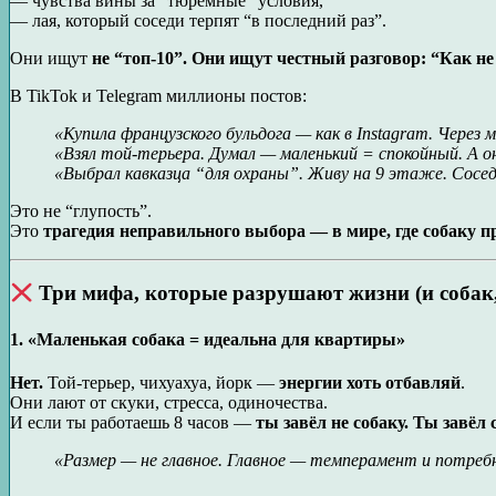
— чувства вины за “тюремные” условия,
— лая, который соседи терпят “в последний раз”.
Они ищут
не “топ-10”. Они ищут честный разговор: “Как не 
В TikTok и Telegram миллионы постов:
«Купила французского бульдога — как в Instagram. Через м
«Взял той-терьера. Думал — маленький = спокойный. А он 
«Выбрал кавказца “для охраны”. Живу на 9 этаже. Сосед
Это не “глупость”.
Это
трагедия неправильного выбора — в мире, где собаку п
Три мифа, которые разрушают жизни (и собак,
1.
«Маленькая собака = идеальна для квартиры»
Нет.
Той-терьер, чихуахуа, йорк —
энергии хоть отбавляй
.
Они лают от скуки, стресса, одиночества.
И если ты работаешь 8 часов —
ты завёл не собаку. Ты завёл
«Размер — не главное. Главное — темперамент и потреб