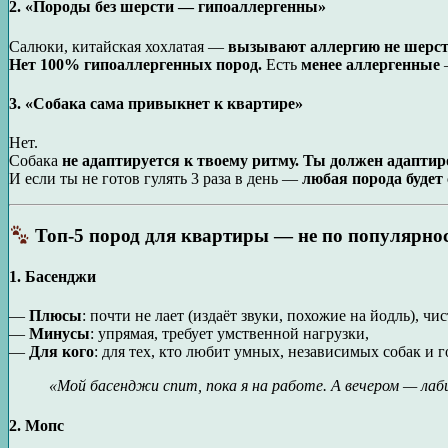
2.
«Породы без шерсти — гипоаллергенны»
Салюки, китайская хохлатая —
вызывают аллергию не шерст
Нет 100% гипоаллергенных пород.
Есть
менее аллергенные
—
3.
«Собака сама привыкнет к квартире»
Нет.
Собака
не адаптируется к твоему ритму. Ты должен адаптир
И если ты не готов гулять 3 раза в день —
любая порода будет
Топ-5 пород для квартиры — не по популярнос
1.
Басенджи
—
Плюсы
: почти не лает (издаёт звуки, похожие на йодль), чи
—
Минусы
: упрямая, требует умственной нагрузки,
—
Для кого
: для тех, кто любит умных, независимых собак и 
«Мой басенджи спит, пока я на работе. А вечером — лаб
2.
Мопс