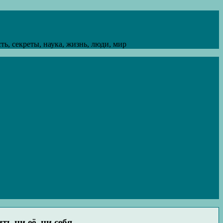
ь, секреты, наука, жизнь, люди, мир
ь ни её, ни себя