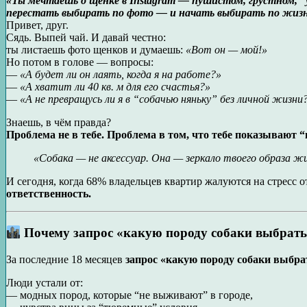
«Ты мечтаешь о щенке в Instagram — пушистом, грустном, “ум
перестать выбирать по фото — и начать выбирать по жиз
Привет, друг.
Сядь. Выпей чай. И давай честно:
ты листаешь фото щенков и думаешь:
«Вот он — мой!»
Но потом в голове — вопросы:
—
«А будет ли он лаять, когда я на работе?»
—
«А хватит ли 40 кв. м для его счастья?»
—
«А не превращусь ли я в “собачью няньку” без личной жизни
Знаешь, в чём правда?
Проблема не в тебе. Проблема в том, что тебе показывают “и
«Собака — не аксессуар. Она — зеркало твоего образа ж
И сегодня, когда 68% владельцев квартир жалуются на стресс 
ответственность.
Почему запрос «какую породу собаки выбрать
За последние 18 месяцев
запрос «какую породу собаки выбр
Люди устали от:
— модных пород, которые “не выживают” в городе,