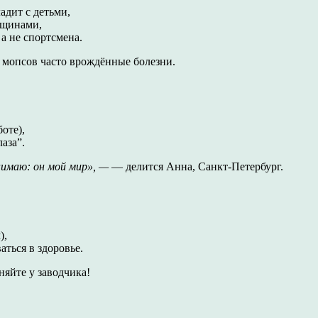
адит с детьми,
орщинами,
 а не спортсмена.
” мопсов часто врождённые болезни.
боте),
лаза”.
нимаю: он мой мир», —
— делится Анна, Санкт-Петербург.
),
аться в здоровье.
яйте у заводчика!