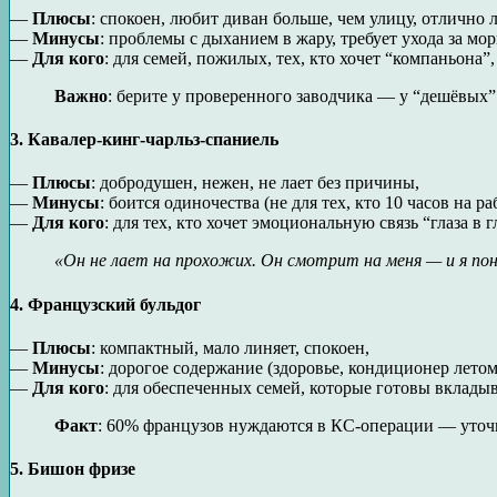
—
Плюсы
: спокоен, любит диван больше, чем улицу, отлично л
—
Минусы
: проблемы с дыханием в жару, требует ухода за м
—
Для кого
: для семей, пожилых, тех, кто хочет “компаньона”,
Важно
: берите у проверенного заводчика — у “дешёвых
3.
Кавалер-кинг-чарльз-спаниель
—
Плюсы
: добродушен, нежен, не лает без причины,
—
Минусы
: боится одиночества (не для тех, кто 10 часов на ра
—
Для кого
: для тех, кто хочет эмоциональную связь “глаза в г
«Он не лает на прохожих. Он смотрит на меня — и я по
4.
Французский бульдог
—
Плюсы
: компактный, мало линяет, спокоен,
—
Минусы
: дорогое содержание (здоровье, кондиционер летом
—
Для кого
: для обеспеченных семей, которые готовы вкладыв
Факт
: 60% французов нуждаются в КС-операции — уточн
5.
Бишон фризе