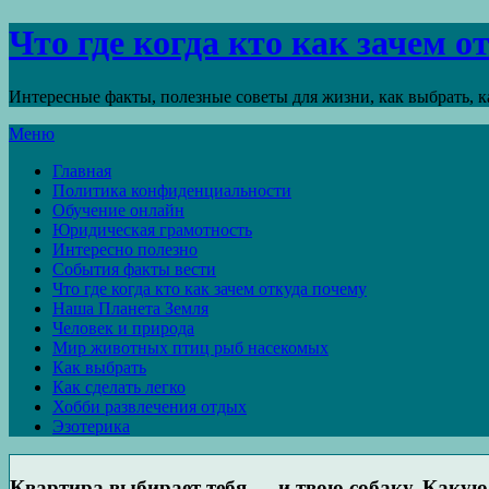
Что где когда кто как зачем 
Интересные факты, полезные советы для жизни, как выбрать, ка
Меню
Главная
Политика конфиденциальности
Обучение онлайн
Юридическая грамотность
Интересно полезно
События факты вести
Что где когда кто как зачем откуда почему
Наша Планета Земля
Человек и природа
Мир животных птиц рыб насекомых
Как выбрать
Как сделать легко
Хобби развлечения отдых
Эзотерика
Квартира выбирает тебя — и твою собаку. Какую с