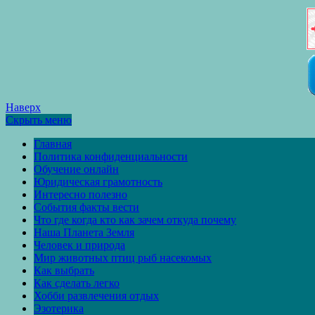
Наверх
Скрыть меню
Главная
Политика конфиденциальности
Обучение онлайн
Юридическая грамотность
Интересно полезно
События факты вести
Что где когда кто как зачем откуда почему
Наша Планета Земля
Человек и природа
Мир животных птиц рыб насекомых
Как выбрать
Как сделать легко
Хобби развлечения отдых
Эзотерика