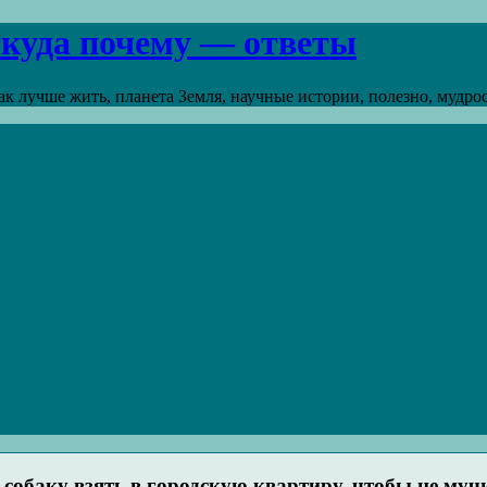
откуда почему — ответы
к лучше жить, планета Земля, научные истории, полезно, мудрост
обаку взять в городскую квартиру, чтобы не мучит