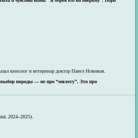
паха и чувства вины: “Я обрёк его на тюрьму”. Пора
зал кинолог и ветеринар доктор Павел Новиков.
,
выбор породы — не про “милоту”. Это про
tat, 2024–2025).