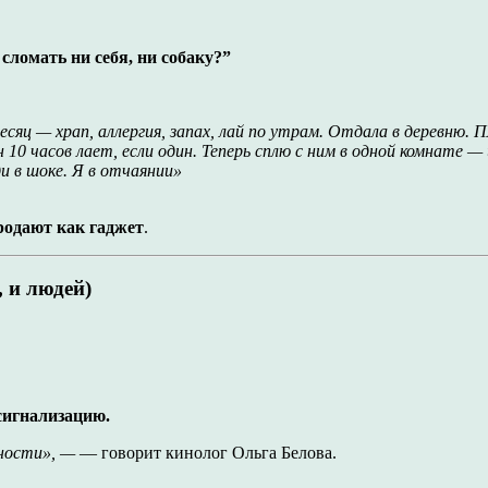
сломать ни себя, ни собаку?”
есяц — храп, аллергия, запах, лай по утрам. Отдала в деревню. П
10 часов лает, если один. Теперь сплю с ним в одной комнате —
и в шоке. Я в отчаянии»
родают как гаджет
.
 и людей)
 сигнализацию.
ности», —
— говорит кинолог Ольга Белова.