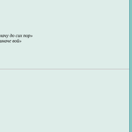
лачу до сих пор»
 иначе вой»