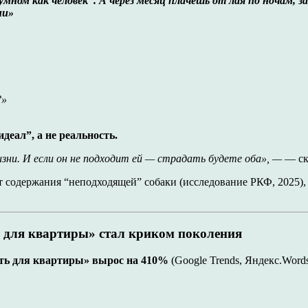
ном как человек”. А через месяц плачешь от лая по ночам, за
ни»
?»
деал”, а не реальность.
изни. И если он не подходит ей — страдать будете оба», —
— ска
от содержания “неподходящей” собаки (исследование РКФ, 2025)
 для квартиры» стал криком поколения
ать для квартиры» вырос на 410%
(Google Trends, Яндекс.Words