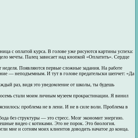
ница с оплатой курса. В голове уже рисуются картины успеха:
дело мечты. Палец зависает над кнопкой «Оплатить». Сердце
 неделя. Появляются первые сложные задания. На работе
дание — неподъемным. И тут в голове предательски шепчет: «Да
аждый раз, видя это уведомление от школы, ты будешь
 восемь стали моим личным музеем прокрастинации. Я винил
нилось: проблема не в лени. И не в силе воли. Проблема в
бода без структуры — это стресс. Мозг экономит энергию.
мешные видео с котиками. Это не порок. Это биология.
огли мне и сотням моих клиентов доводить начатое до конца.