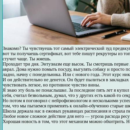
Знакомо? Ты чувствуешь тот самый электрический зуд предвкуш
вот ты получаешь сертификат, вот тебе пишут рекрутеры из то
стучит чаще. Ты жмешь.
Проходит три дня. Энтузиазм еще высок. Ты смотришь первые 
аврал. Дома нужно помыть посуду, выгулять собаку и просто п
ладно, начну с понедельника. Или с нового года. Этот курс ник
И он действительно не денется. Он будет пылиться в закладка
чувствовать легкое, но противное чувство вины.
Я знаю эту боль не понаслышке. За последние пять лет я куп
себя, считал безвольным, думал, что у других есть какой-то се
Но потом я поговорил с нейрофизиологом и несколькими успеш
том, что мы пытаемся применять к онлайн-обучению старые шк
Школа держала нас в ежовых рукавицах расписания и страха пе
Любое новое сложное действие для него — угроза расхода ресу
Хорошая новость в том, что этот механизм можно обхитрить. Не