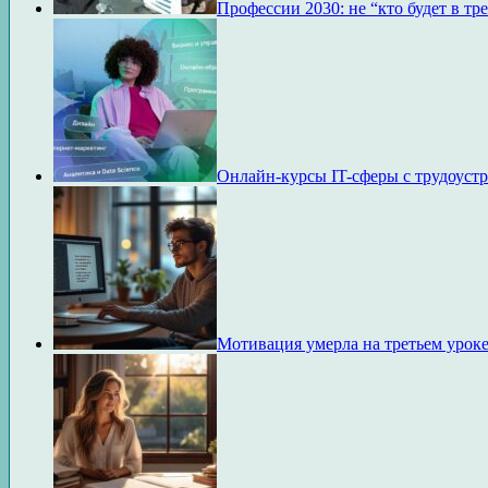
Профессии 2030: не “кто будет в тр
Онлайн-курсы IT-сферы с трудоустр
Мотивация умерла на третьем уроке