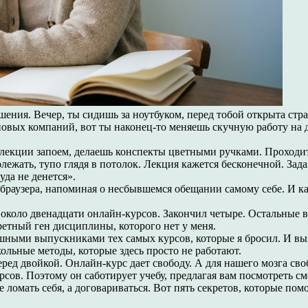
ения. Вечер, ты сидишь за ноутбуком, перед тобой открыта стра
повых компаний, вот ты наконец-то меняешь скучную работу на 
лекции запоем, делаешь конспекты цветными ручками. Проходит
олежать, тупо глядя в потолок. Лекция кажется бесконечной. За
уда не денется».
х браузера, напоминая о несбывшемся обещании самому себе. И к
ил около двенадцати онлайн-курсов. Закончил четыре. Остальные
кретный ген дисциплины, которого нет у меня.
ными выпускниками тех самых курсов, которые я бросил. И выяс
ольные методы, которые здесь просто не работают.
ред двойкой. Онлайн-курс дает свободу. А для нашего мозга сво
рсов. Поэтому он саботирует учебу, предлагая вам посмотреть с
 ломать себя, а договариваться. Вот пять секретов, которые пом