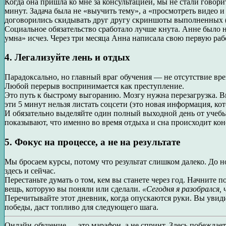
Когда она пришла ко мне за консультацией, мы не стали говор
минут. Задача была не «выучить тему», а «просмотреть видео и
договорились скидывать друг другу скриншоты выполненных 
Социальное обязательство сработало лучше кнута. Анне было не
умна» исчез. Через три месяца Анна написала свою первую рабо
4. Легализуйте лень и отдых
Парадоксально, но главный враг обучения — не отсутствие вре
Любой перерыв воспринимается как преступление.
Это путь к быстрому выгоранию. Мозгу нужна перезагрузка. В
эти 5 минут нельзя листать соцсети (это новая информация, кот
И обязательно выделяйте один полный выходной день от учеб
показывают, что именно во время отдыха и сна происходит конс
5. Фокус на процессе, а не на результате
Мы бросаем курсы, потому что результат слишком далеко. До
здесь и сейчас.
Перестаньте думать о том, кем вы станете через год. Начните
вещь, которую вы поняли или сделали.
«Сегодня я разобрался,
Перечитывайте этот дневник, когда опускаются руки. Вы увиди
победы, даст топливо для следующего шага.
Онлайн-обучение — это марафон, а не спринт. Здесь побеждает 