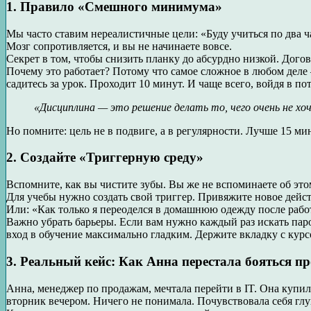
1. Правило «Смешного минимума»
Мы часто ставим нереалистичные цели: «Буду учиться по два ч
Мозг сопротивляется, и вы не начинаете вовсе.
Секрет в том, чтобы снизить планку до абсурдно низкой. Догов
Почему это работает? Потому что самое сложное в любом деле 
садитесь за урок. Проходит 10 минут. И чаще всего, войдя в 
«Дисциплина — это решение делать то, чего очень не хо
Но помните: цель не в подвиге, а в регулярности. Лучше 15 ми
2. Создайте «Триггерную среду»
Вспомните, как вы чистите зубы. Вы же не вспоминаете об это
Для учебы нужно создать свой триггер. Привяжите новое дейст
Или: «Как только я переоделся в домашнюю одежду после работы
Важно убрать барьеры. Если вам нужно каждый раз искать паро
вход в обучение максимально гладким. Держите вкладку с курс
3. Реальный кейс: Как Анна перестала бояться 
Анна, менеджер по продажам, мечтала перейти в IT. Она купил
вторник вечером. Ничего не понимала. Почувствовала себя глу