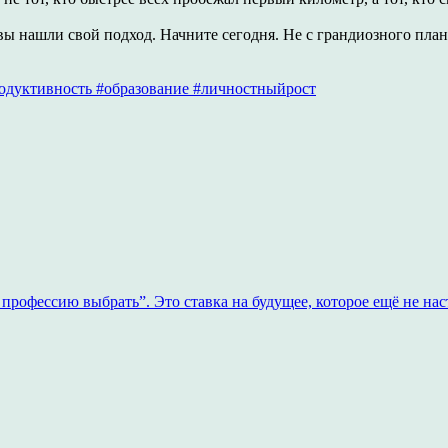
ы нашли свой подход. Начните сегодня. Не с грандиозного плана
одуктивность #образование #личностныйрост
рофессию выбрать”. Это ставка на будущее, которое ещё не на