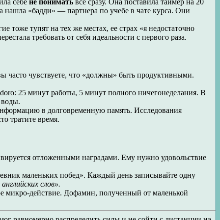
ила себе
не понимать
всё сразу. Она поставила таймер на 20
на нашла «бадди» — партнера по учебе в чате курса. Они
е тоже тупят на тех же местах, ее страх «я недостаточно
рестала требовать от себя идеальности с первого раза.
 вы часто чувствуете, что «должны» быть продуктивными.
doro: 25 минут работы, 5 минут полного ничегонеделания. В
 воды.
 информацию в долговременную память. Исследования
то тратите время.
тивируется отложенными наградами. Ему нужно удовольствие
«Дневник маленьких побед». Каждый день записывайте одну
 английских слов».
дое микро-действие. Дофамин, полученный от маленькой
 смог равномерно распределить силы и не сойти с дистанции на