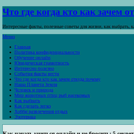
Что где когда кто как зачем 
Интересные факты, полезные советы для жизни, как выбрать, ка
Меню
Главная
Политика конфиденциальности
Обучение онлайн
Юридическая грамотность
Интересно полезно
События факты вести
Что где когда кто как зачем откуда почему
Наша Планета Земля
Человек и природа
Мир животных птиц рыб насекомых
Как выбрать
Как сделать легко
Хобби развлечения отдых
Эзотерика
Как начать учиться онлайн и не бросить: 5 секр