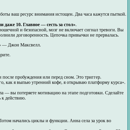
аботы ваш ресурс внимания истощен. Два часа кажутся пыткой.
и даже 10. Главное — сесть за стол»
.
крошечной и безопасной, мозг не включает сигнал тревоги. Вы
ыполнили договоренность. Цепочка привычки не прервалась.
»
— Джон Максвелл.
рите.
и после пробуждения или перед сном. Это триггер.
го, как я выпью утренний кофе, я открываю платформу курса».
ола — вы потеряете мотивацию на этапе подготовки. Сделайте
ь к действию.
Потом начались циклы и функции. Анна села за урок во