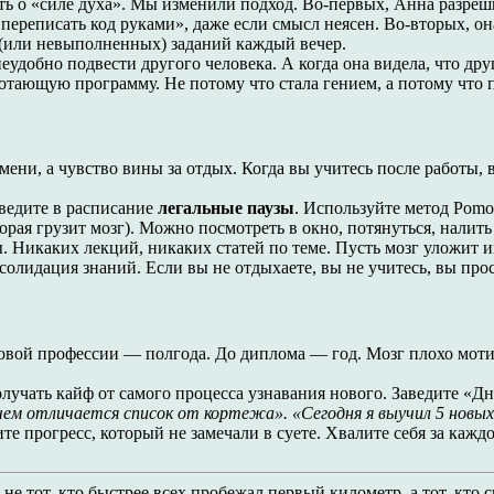
ить о «силе духа». Мы изменили подход. Во-первых, Анна разреш
 переписать код руками», даже если смысл неясен. Во-вторых, о
(или невыполненных) заданий каждый вечер.
удобно подвести другого человека. А когда она видела, что други
тающую программу. Не потому что стала гением, а потому что пе
мени, а чувство вины за отдых. Когда вы учитесь после работы,
ведите в расписание
легальные паузы
. Используйте метод Pomo
орая грузит мозг). Можно посмотреть в окно, потянуться, налить
ы. Никаких лекций, никаких статей по теме. Пусть мозг уложит
олидация знаний. Если вы не отдыхаете, вы не учитесь, вы прос
 новой профессии — полгода. До диплома — год. Мозг плохо мо
 получать кайф от самого процесса узнавания нового. Заведите 
 чем отличается список от кортежа».
«Сегодня я выучил 5 новых
те прогресс, который не замечали в суете. Хвалите себя за каж
не тот, кто быстрее всех пробежал первый километр, а тот, кто