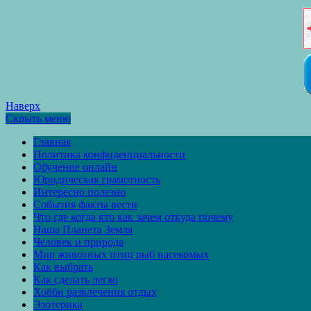
Наверх
Скрыть меню
Главная
Политика конфиденциальности
Обучение онлайн
Юридическая грамотность
Интересно полезно
События факты вести
Что где когда кто как зачем откуда почему
Наша Планета Земля
Человек и природа
Мир животных птиц рыб насекомых
Как выбрать
Как сделать легко
Хобби развлечения отдых
Эзотерика