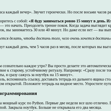
аса каждый вечер». Звучит героически. Но после восьми часов р
оритесь с собой:
«Я буду заниматься ровно 15 минут в день. Ил
— это начать. Преодолеть трение покоя. Когда задача выглядит 
поток, вы занимаетесь 30 или 40 минут. Но даже если нет — вы в
чется делать, чтобы достичь того, чего очень хочется достичь
нут каждый день, чем 5 часов раз в месяц, после которых вы выго
м сознательно каждое утро? Вы просто делаете это автоматическ
вие к старому, устойчивому ритуалу. Например: «Сразу после то
, я сразу сажусь за ноутбук на 15 минут».
ль, вспоминать ссылку, доставать тетрадь из дальнего ящика ст
ом открытой. Положите тетрадь на видное место. Упростите пут
программирования
а мощный курс по Python. Первые две недели все шло отлично. 
пой. Закрыла ноутбук. Больше не открывала его два месяца.