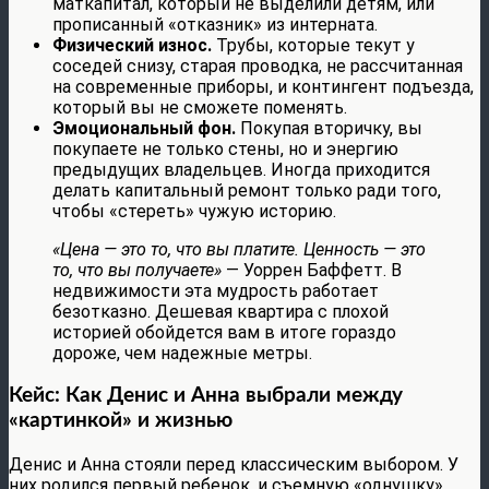
маткапитал, который не выделили детям, или
прописанный «отказник» из интерната.
Физический износ.
Трубы, которые текут у
соседей снизу, старая проводка, не рассчитанная
на современные приборы, и контингент подъезда,
который вы не сможете поменять.
Эмоциональный фон.
Покупая вторичку, вы
покупаете не только стены, но и энергию
предыдущих владельцев. Иногда приходится
делать капитальный ремонт только ради того,
чтобы «стереть» чужую историю.
«Цена — это то, что вы платите. Ценность — это
то, что вы получаете»
— Уоррен Баффетт. В
недвижимости эта мудрость работает
безотказно. Дешевая квартира с плохой
историей обойдется вам в итоге гораздо
дороже, чем надежные метры.
Кейс: Как Денис и Анна выбрали между
«картинкой» и жизнью
Денис и Анна стояли перед классическим выбором. У
них родился первый ребенок, и съемную «однушку»