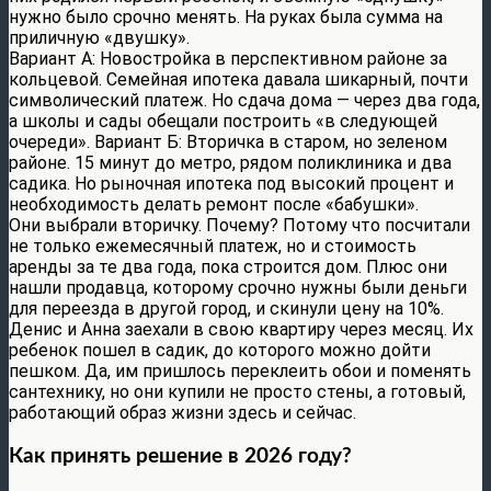
нужно было срочно менять. На руках была сумма на
приличную «двушку».
Вариант А: Новостройка в перспективном районе за
кольцевой. Семейная ипотека давала шикарный, почти
символический платеж. Но сдача дома — через два года,
а школы и сады обещали построить «в следующей
очереди». Вариант Б: Вторичка в старом, но зеленом
районе. 15 минут до метро, рядом поликлиника и два
садика. Но рыночная ипотека под высокий процент и
необходимость делать ремонт после «бабушки».
Они выбрали вторичку. Почему? Потому что посчитали
не только ежемесячный платеж, но и стоимость
аренды за те два года, пока строится дом. Плюс они
нашли продавца, которому срочно нужны были деньги
для переезда в другой город, и скинули цену на 10%.
Денис и Анна заехали в свою квартиру через месяц. Их
ребенок пошел в садик, до которого можно дойти
пешком. Да, им пришлось переклеить обои и поменять
сантехнику, но они купили не просто стены, а готовый,
работающий образ жизни здесь и сейчас.
Как принять решение в 2026 году?