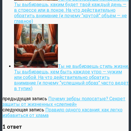
Ты выбираешь, каким будет твой каждый день —
в стрессе или в покое. На что действительно
обратить внимание (и почему “крутой” объём — не
главное)
Ты не выбираешь стиль жизни.
Ты выбираешь, кем быть каждое утро — чужим
или собой. На что действительно обратить
внимание (и почему “успешный образ” часто ведёт
в тупик)
предыдущая запись
Почему зебры полосатые? Секрет
защиты от жизненных «слепней»
следующая запись
Правило одного касания: как легко
избавиться от хлама
1 ответ