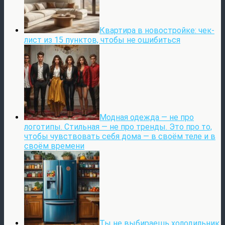
Квартира в новостройке: чек-
лист из 15 пунктов, чтобы не ошибиться
Модная одежда — не про
логотипы. Стильная — не про тренды. Это про то,
чтобы чувствовать себя дома — в своём теле и в
своём времени
Ты не выбираешь холодильник.