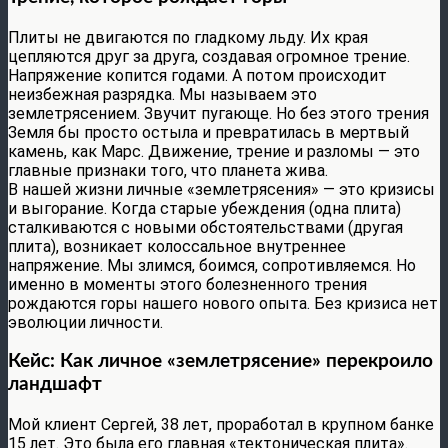
Плиты не двигаются по гладкому льду. Их края
цепляются друг за друга, создавая огромное трение.
Напряжение копится годами. А потом происходит
неизбежная разрядка. Мы называем это
землетрясением. Звучит пугающе. Но без этого трения
Земля бы просто остыла и превратилась в мертвый
камень, как Марс. Движение, трение и разломы — это
главные признаки того, что планета жива.
В нашей жизни личные «землетрясения» — это кризисы
и выгорание. Когда старые убеждения (одна плита)
сталкиваются с новыми обстоятельствами (другая
плита), возникает колоссальное внутреннее
напряжение. Мы злимся, боимся, сопротивляемся. Но
именно в моменты этого болезненного трения
рождаются горы нашего нового опыта. Без кризиса нет
эволюции личности.
Кейс: Как личное «землетрясение» перекроило
ландшафт
Мой клиент Сергей, 38 лет, проработал в крупном банке
15 лет. Это была его главная «тектоническая плита».