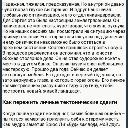
Надежная, тяжелая, предсказуемая. Но внутри он давно
чувствовал глухое выгорание. И вдруг банк начал
глобальную оптимизацию, и его отдел ликвидировали.
Для Сергея это было настоящим землетрясением. Он
паниковал, не мог спать, чувствовал, что жизнь рухнула.
Но на наших сессиях мы посмотрели на ситуацию через
призму геологии. Его старая «плита» ушла под давление,
и ему физически невозможно было остаться в
прежнем состоянии. Сергею пришлось строить новую.
В процессе рефлексии он вспомнил, что в юности
обожал столярное дело. Он не стал судорожно искать
место в другом банке. Он взял паузу и снял небольшую
мастерскую. Прошло два года. Сейчас он делает
авторскую мебель. Его доходы в первый год упали, но
зато вернулись глаза, в которых горел огонь. Его личное
«землетрясение» разрушило старую рутину, чтобы
построить новый, живой ландшафт.
Как пережить личные тектонические сдвиги
Когда почва уходит из-под ног, самая большая ошибка —
пытаться намертво приклеить себя к старому месту.
Как мудро заметил Брюс Ли:
«Будь как вода, мой друг»
.