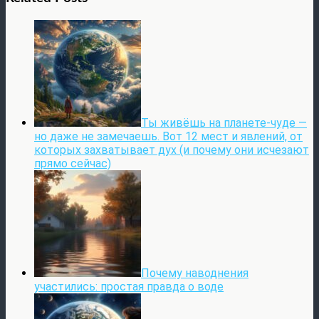
Ты живёшь на планете-чуде —
но даже не замечаешь. Вот 12 мест и явлений, от
которых захватывает дух (и почему они исчезают
прямо сейчас)
Почему наводнения
участились: простая правда о воде