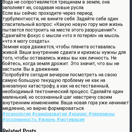
Вода не сопротивляется трещинам в земле, она
заполняет их, создавая новые русла.
Если вы сейчас проходите через период
турбулентности, не вините себя. Задайте себе один
спасительный вопрос: «Какую новую гору моя жизнь
пытается построить на месте этого разрушения?».
Сдвигайте фокус с мысли «что я потерял» на мысль
«что я могу создать».
Земная кора движется, чтобы планета оставалась
живой. Ваши внутренние сдвиги и кризисы нужны для
того, чтобы оставались живы вы как личность. Не
бойтесь, когда земля дрожит. Это значит, что вы не
застыли. Вы в движении.
Попробуйте сегодня вечером посмотреть на свою
самую большую текущую проблему не как на
внезапную катастрофу, а как на естественный,
необходимый тектонический процесс. Сделайте один
маленький, но осознанный шаг навстречу своим
внутренним изменениям. Ваша новая гора уже начинает
медленно, но верно формироваться.
#психология #саморазвитие #кризис #перемены
#осознанность #жизнь #мотивация
Related Posts