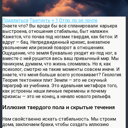
Поделиться
Твитнуть
+ 1
Отпр. по эл. почте
Знаете что? Вы вроде бы всё спланировали: карьера
выстроена, отношения стабильны, быт налажен.
Кажется, что почва под ногами твердая, как бетон. И
вдруг — бац. Непредвиденный кризис, внезапное
увольнение или резкий поворот в отношениях.
Ощущение, что земля буквально уходит из-под ног, а
вместе с ней рушится весь ваш привычный мир. Мы
паникуем, думаем, что жизнь сломалась. Но я, как
психолог, смотрю на такие моменты совсем иначе. И
знаете, что меня больше всего успокаивает? Геология.
Теория тектоники плит Земли — это не скучный
параграф из учебника. Это идеальная метафора того,
как устроены наши личные перемены и почему
кризисы — это не конец, а начало нового рельефа.
Иллюзия твердого пола и скрытые течения
Нам свойственно искать стабильность. Мы строим
дома, заключаем браки, чтобы создать иллюзию