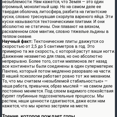
незыблемости. Нам кажется, что Земля — это один
огромный, монолитный шар. Но на самом деле ее
твердая оболочка, литосфера, разбита на гигантские
куски, словно треснувшая скорлупа вареного яйца. Эти
куски называются тектоническими плитами. И они
абсолютно не статичны. Они плавают на вязком,
раскаленном слое мантии, словно тяжелые льдины в
теплом океане.
Научный факт:
Тектонические плиты движутся со
скоростью от 2,5 до 5 сантиметров в год. Это
примерно та же скорость, с которой растут ваши ногти.
Движение незаметно для глаза, но оно абсолютно
непрерывно. Более того, сотни миллионов лет назад
все континенты были соединены в один суперматерик
Пангею, который потом медленно разорвало на части.
В нашей психологии работает ровно тот же механизм.
То, что мы считаем «незыблемой стабильностью» —
наша работа, привычки, образ мыслей — на самом деле
постоянно меняется. Под слоем видимого спокойствия
бурлят глубинные подсознательные процессы. Мы
растем, наши ценности сдвигаются, даже если нам
кажется, что мы крепко застряли на месте.
Трение, которое рождает горы