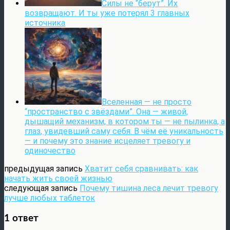
Силы не “берут”. Их
возвращают. И ты уже потерял 3 главных
источника
Вселенная — не просто
“пространство с звёздами”. Она — живой,
дышащий механизм, в котором ты — не пылинка, а
глаз, увидевший саму себя. В чём её уникальность
— и почему это знание исцеляет тревогу и
одиночество
предыдущая запись
Хватит себя сравнивать: как
начать жить своей жизнью
следующая запись
Почему тишина леса лечит тревогу
лучше любых таблеток
1 ответ