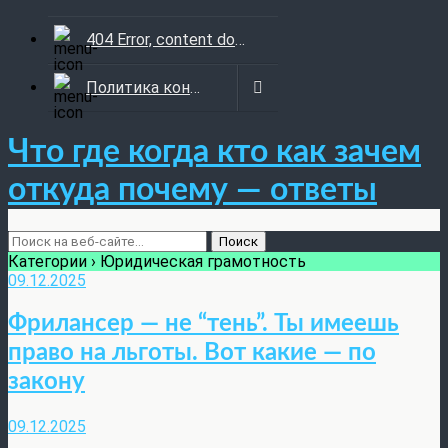
404 Error, content does not exist anymore
Политика конфиденциальности
Что где когда кто как зачем
откуда почему — ответы
Категории ›
Юридическая грамотность
09.12.2025
Фрилансер — не “тень”. Ты имеешь
право на льготы. Вот какие — по
закону
09.12.2025