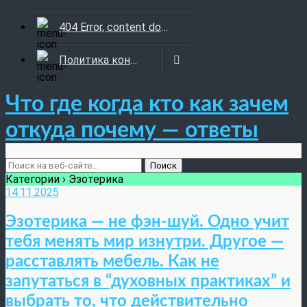
404 Error, content does not exist anymore
Политика конфиденциальности
Что где когда кто как зачем
откуда почему — ответы
Категории ›
Эзотерика
14.11.2025
Эзотерика — не фэн-шуй. Одно учит
тебя менять мир изнутри. Другое —
расставлять мебель. Как не
запутаться в “духовных практиках” и
выбрать то, что действительно